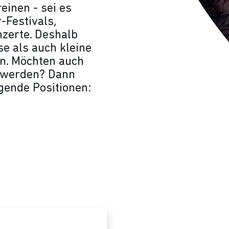
einen - sei es
-Festivals,
zerte. Deshalb
e als auch kleine
en. Möchten auch
s werden? Dann
lgende Positionen: