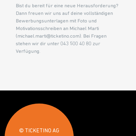
Bist du bereit für eine neue Herausforderung?
Dann freuen wir uns auf deine vollständigen
Bewerbungsunterlagen mit Foto und
Motivationsschreiben an Michael Marti
(michael.marti@ticketino.com). Bei Fragen
stehen wir dir unter 043 500 40 80 zur
Verfügung.
© TICKETINO AG