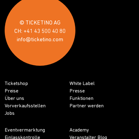
© TICKETINO AG
CH: +41 43 500 40 80
info@ticketino.com
Ticketshop
White Label
Preise
Presse
Über uns
Funktionen
Vorverkaufsstellen
Partner werden
Jobs
Eventvermarktung
Academy
Einlasskontrolle
Veranstalter Blog