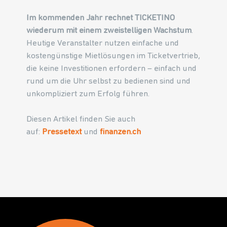
Im kommenden Jahr rechnet TICKETINO
wiederum mit einem zweistelligen Wachstum
.
Heutige Veranstalter nutzen einfache und
kostengünstige Mietlösungen im Ticketvertrieb,
die keine Investitionen erfordern – einfach und
rund um die Uhr selbst zu bedienen sind und
unkompliziert zum Erfolg führen.
Diesen Artikel finden Sie auch
auf:
Pressetext
und
finanzen.ch