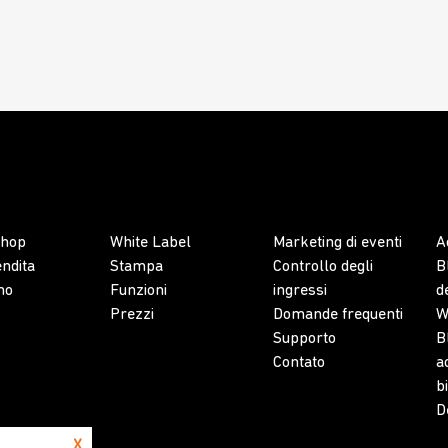
shop
White Label
Marketing di eventi
A
endita
Stampa
Controllo degli
B
mo
Funzioni
ingressi
d
Prezzi
Domande frequenti
W
Supporto
B
Contato
a
bi
D
X