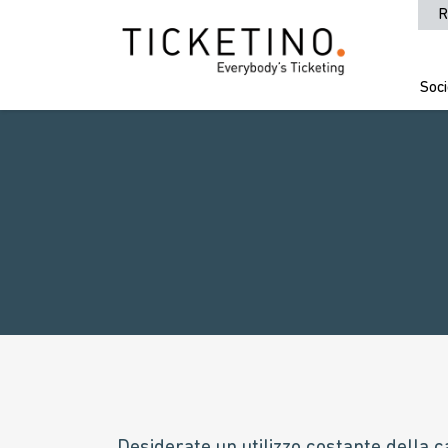
R
Soci