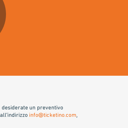
o desiderate un preventivo
all'indirizzo
info@ticketino.com
,