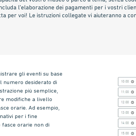
capacità del vostro museo o parco a tema, senza code
ncluda l'elaborazione dei pagamenti per i vostri clien
 per voi! Le istruzioni collegate vi aiuteranno a con
gistrare gli eventi su base
el numero desiderato di
strazione più semplice,
re modifiche a livello
fasce orarie. Ad esempio,
ativi per i fine
e fasce orarie non di