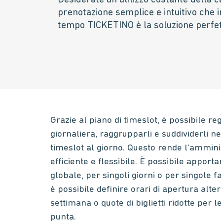
Desiderate un utilizzo costante della 
prenotazione semplice e intuitivo che i
tempo TICKETINO è la soluzione perfetta
Grazie al piano di timeslot, è possibile re
giornaliera, raggrupparli e suddividerli n
timeslot al giorno. Questo rende l'ammini
efficiente e flessibile. È possibile apporta
globale, per singoli giorni o per singole 
è possibile definire orari di apertura altern
settimana o quote di biglietti ridotte per l
punta.