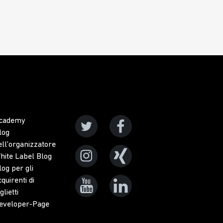
cademy
log
ell'organizzatore
hite Label Blog
log per gli
cquirenti di
glietti
eveloper-Page