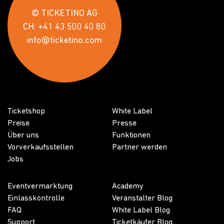
© TICKETINO AG
CH: +41 43 500 40 80
info@ticketino.com
Ticketshop
White Label
Preise
Presse
Über uns
Funktionen
Vorverkaufsstellen
Partner werden
Jobs
Eventvermarktung
Academy
Einlasskontrolle
Veranstalter Blog
FAQ
White Label Blog
Support
Ticketkäufer Blog