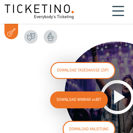
DOWNLOAD TAGESKASSE (ZIP)
DOWNLOAD WINRAR 64BIT
DOWNLOAD ANLEITUNG